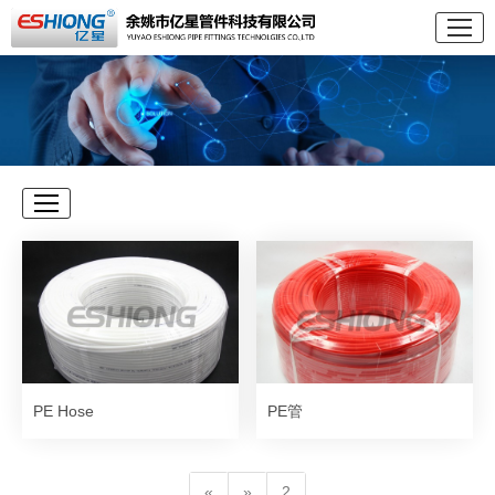
PE Hose
PE管
«
»
2